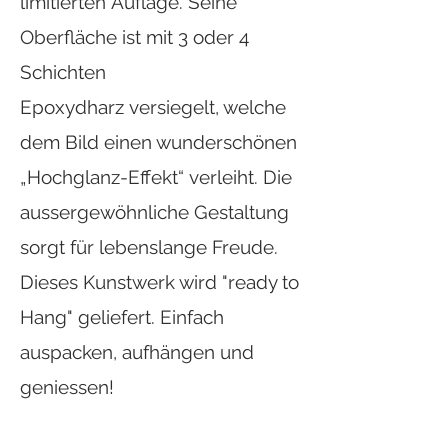
limitierten Auflage. Seine
Oberfläche ist mit 3 oder 4
Schichten
Epoxydh
arz versiegelt, welche
dem Bild ein
en wunderschönen
„Hochglanz-Effekt“ verleiht. D
ie
aussergewöhnliche
Gestaltung
sorgt
f
ür lebenslange Freude.
Dieses Kunstwerk wird "ready to
Hang" geliefert. Einfach
auspacken, aufhängen und
geniessen!